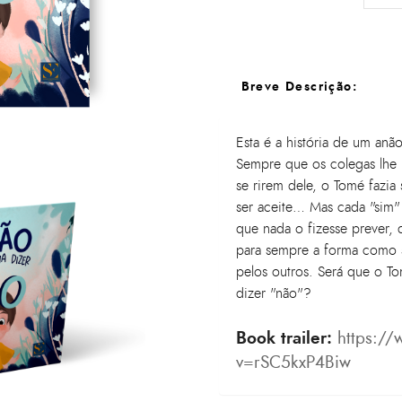
Breve Descrição:
Esta é a história de um anã
Sempre que os colegas lhe 
se rirem dele, o Tomé fazia
ser aceite… Mas cada "sim" 
que nada o fizesse prever,
para sempre a forma como s
pelos outros. Será que o T
dizer "não"?
Book trailer:
https:/
v=rSC5kxP4Biw