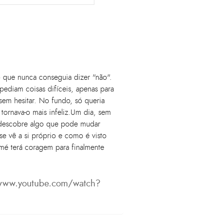
o que nunca conseguia dizer "não".
pediam coisas difíceis, apenas para
 sem hesitar. No fundo, só queria
tornava-o mais infeliz.Um dia, sem
 descobre algo que pode mudar
e vê a si próprio e como é visto
omé terá coragem para finalmente
/www.youtube.com/watch?