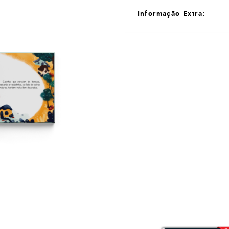
Informação Extra:
Informações Extra
Todos os livros adquiridos
mensagem personalizada e a
Caetano Vieira.