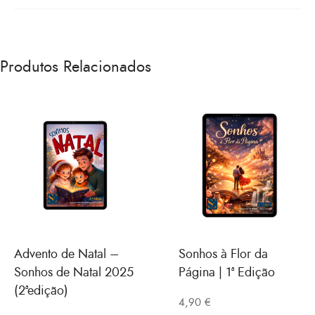
Informações Extra
Todos os livros adquiridos aqui no site contam com
Produtos Relacionados
uma mensagem personalizada e autografada pela
escritora Joana Caetano Vieira.
Advento de Natal –
Sonhos à Flor da
Sonhos de Natal 2025
Página | 1ª Edição
(2ªedição)
4,90
€