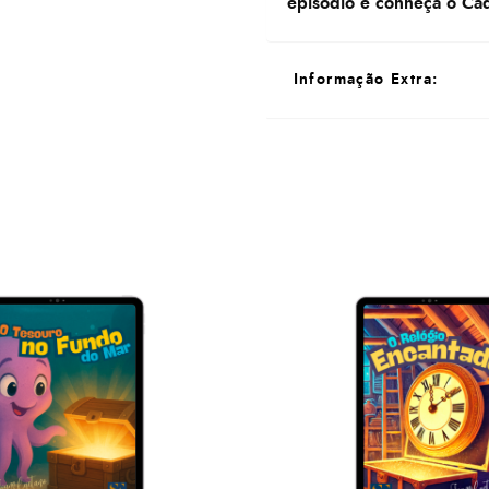
episódio e conheça o Ca
Informação Extra:
Informações Extra
Todos os livros adquiridos
mensagem personalizada e a
Caetano Vieira.