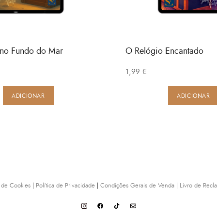
 no Fundo do Mar
O Relógio Encantado
1,99
€
ADICIONAR
ADICIONAR
a de Cookies
|
Política de Privacidade
|
Condições Gerais de Venda
|
Livro de Recl