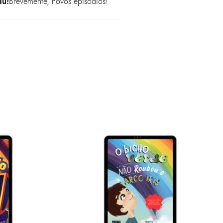
du!
Brevemente, novos episódios!
 aqui no site contam com uma
utografada pela escritora Joana