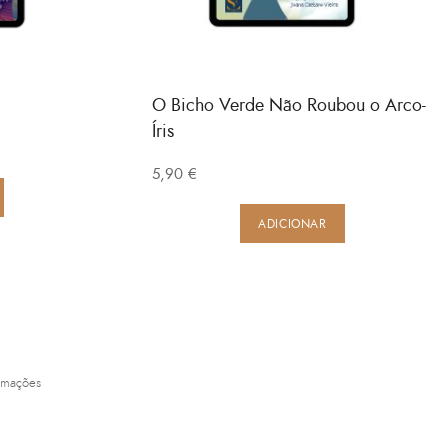
O Bicho Verde Não Roubou o Arco-
Íris
5,90
€
ADICIONAR
amações