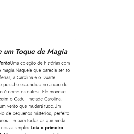
 e um Toque de Magia
Verão
Uma coleção de histórias com
de magia.Naquele que parecia ser só
érias, a Carolina e o Duarte
e peluche escondido no anexo do
ão é como os outros. Ele move-se.
assim o Cadu - metade Carolina,
, um verão que mudará tudo.Um
io de pequenos mistérios, perfeito
 anos… e para todos os que ainda
Leia o primeiro
coisas simples.