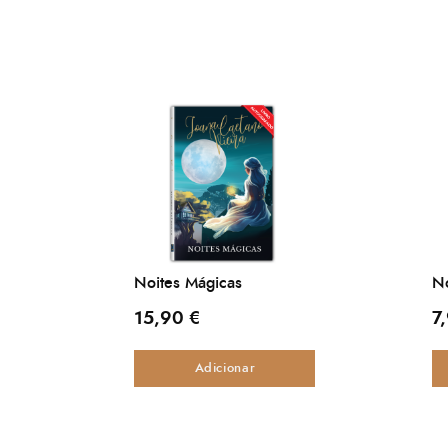
Noites Mágicas
No
15,90
€
7
Adicionar