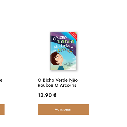
ue
O Bicho Verde Não
Roubou O Arco-Íris
12,90
€
Adicionar