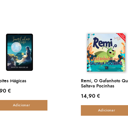
ites Mágicas
Remi, O Gafanhoto Q
Saltava Pocinhas
,90
€
14,90
€
Adicionar
Adicionar