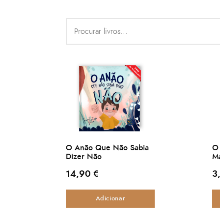
O Anão Que Não Sabia
O
Dizer Não
M
14,90
€
3
Adicionar